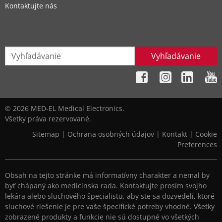
Kontaktujte nás
Vyhľadávanie
© 2026 MED-EL Medical Electronics.
Všetky práva rezervované.
Sitemap
|
Ochrana osobných údajov
|
Kontakt
|
Cookie
Preferences
Obsah na tejto stránke má informatívny charakter a nemal by
byť chápaný ako medicínska rada. Kontaktujte prosím svojho
lekára alebo sluchového špecialistu, aby ste sa dozvedeli, ktoré
sluchové riešenie je pre vaše špecifické potreby vhodné. Všetky
zobrazené produkty a funkcie nie sú dostupné vo všetkých