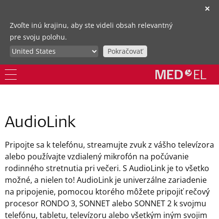
✕
Zvoľte inú krajinu, aby ste videli obsah relevantný
pre svoju polohu.
Pokračovať
AudioLink
Pripojte sa k telefónu, streamujte zvuk z vášho televízora
alebo používajte vzdialený mikrofón na počúvanie
rodinného stretnutia pri večeri. S AudioLink je to všetko
možné, a nielen to! AudioLink je univerzálne zariadenie
na pripojenie, pomocou ktorého môžete pripojiť rečový
procesor RONDO 3, SONNET alebo SONNET 2 k svojmu
telefónu, tabletu, televízoru alebo všetkým iným svojim