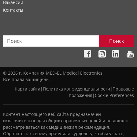
Вакансии
Контакты
Поиск
© 2026 г. Компания MED-EL Medical Electronics.
Все права защищены.
Карта сайта
|
Политика конфиденциальности
|
Правовые
положения
|
Cookie Preferences
Контент настоящего веб-сайта предназначен
исключительно для общих справочных целей и не должен
рассматриваться как медицинская рекомендация.
Обратитесь к своему врачу или сурдологу, чтобы узнать,