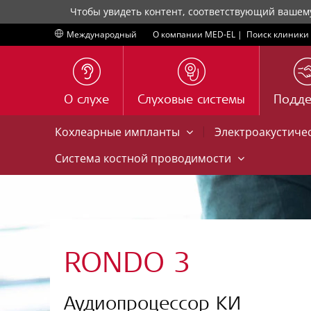
Чтобы увидеть контент, соответствующий вашем
Международный
О компании MED-EL
|
Поиск клиники
О слухе
Слуховые системы
Подд
|
Кохлеарные импланты
Электроакустиче
Система костной проводимости
RONDO 3
Аудиопроцессор КИ