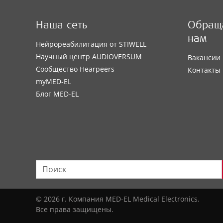
Наша сеть
Обраща
нам
Нейрореабилитация от STIWELL
Научный центр AUDIOVERSUM
Вакансии
Сообщество Hearpeers
Контакты
myMED‑EL
Блог MED-EL
© 2026 г. Компания MED-EL Medical Electronics.
Все права защищены.