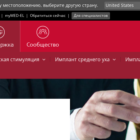
у местоположению, выберите другую страну.
|
myMED‑EL
|
Обратиться сейчас
|
Для специалистов
ержка
Сообщество
|
|
ская стимуляция
Имплант среднего уха
Импла