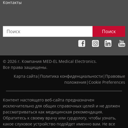
Контакты
Поиск
© 2026 г. Компания MED-EL Medical Electronics.
Все права защищены.
Карта сайта
|
Политика конфиденциальности
|
Правовые
положения
|
Cookie Preferences
Контент настоящего веб-сайта предназначен
исключительно для общих справочных целей и не должен
рассматриваться как медицинская рекомендация.
Обратитесь к своему врачу или сурдологу, чтобы узнать,
какое слуховое устройство подойдет именно вам. Не все