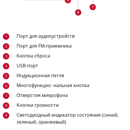
Порт для аудиоустройств
1
Порт для FM-приемника
2
Кнопка сброса
3
USB-порт
4
Индукционная петля
5
Многофункцио‑ нальная кнопка
6
Отверстия микрофона
7
Кнопки громкости
8
Светодиодный индикатор состояния (синий,
9
зеленый, оранжевый)