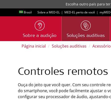
Escolha outro país para ter
Brasil
Sobre a MED-EL
|
MED-EL perto de você
|
myMED‑
Sobre a audição
Soluções auditivas
Página inicial
Soluções auditivas
Acessório
Controles remotos
Ouça do jeito que você quer. Com seu controle r
do smartphone, você pode facilmente ajustar o v
configurar seu processador de áudio, ajustando-o