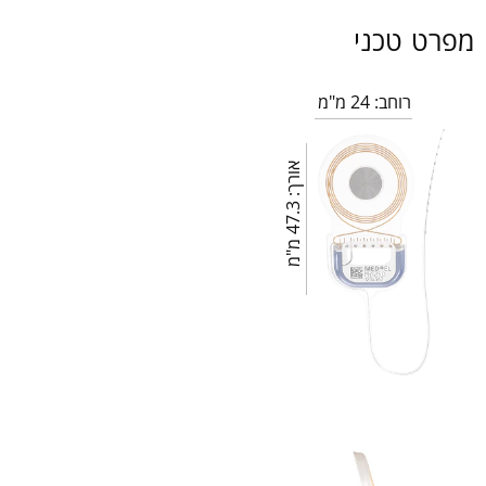
מפרט טכני
רוחב: 24 מ"מ
א
3
ו
ר
ך
:
4
7
.
מ
"
מ