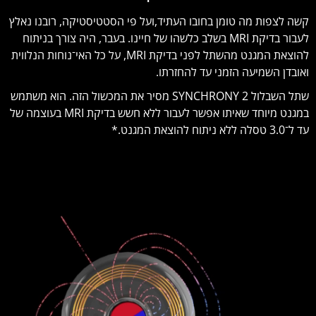
קשה לצפות מה טומן בחובו העתיד,ועל פי הסטטיסטיקה, רובנו נאלץ
לעבור בדיקת MRI בשלב כלשהו של חיינו. בעבר, היה צורך בניתוח
להוצאת המגנט מהשתל לפני בדיקת MRI, על כל האי־נוחות הנלווית
ואובדן השמיעה הזמני עד להחזרתו.
שתל השבלול SYNCHRONY 2 מסיר את המכשול הזה. הוא משתמש
במגנט מיוחד שאיתו אפשר לעבור ללא חשש בדיקת MRI בעוצמה של
עד ל־3.0 טסלה ללא ניתוח להוצאת המגנט.*