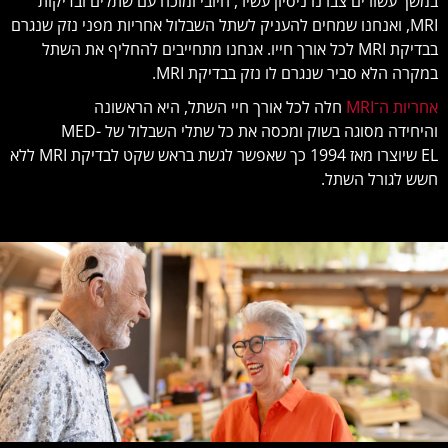
במשך עשורים צברנו ניסיון עשיר, חיובי ומוכח עם שתלים ובדיקות
MRI, ואנחנו שמחים להעניק לשתל השבלול אחריות מפני נזק שנגרם
בבדיקת MRI לכל אורך חייו. אנחנו מתחייבים להחליף את השתל
במקרה הלא סביר שנגרם לו נזק בבדיקת MRI.
אחריות ה־MRI
חלה לכל אורך חיי השתל, היא הראשונה
והיחידה מסוגה בשוק ומכסה את כל שתלי השבלול של MED-
EL שיוצרו מאז 1994 כך שאפשר לגשת בראש שקט לבדיקת MRI ללא
חשש לגורל השתל.