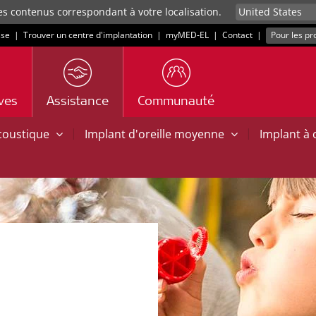
es contenus correspondant à votre localisation.
sse
|
Trouver un centre d'implantation
|
myMED‑EL
|
Contact
|
Pour les pr
ives
Assistance
Communauté
|
|
acoustique
Implant d'oreille moyenne
Implant à