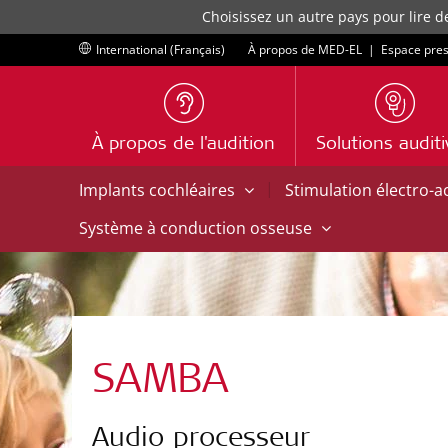
Choisissez un autre pays pour lire d
International (Français)
À propos de MED-EL
|
Espace pre
À propos de l'audition
Solutions audit
|
Implants cochléaires
Stimulation électro-
Système à conduction osseuse
SAMBA
Audio processeur