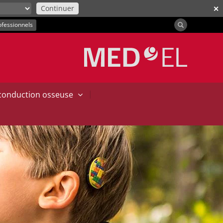
Continuer
✕
ofessionnels
|
 conduction osseuse