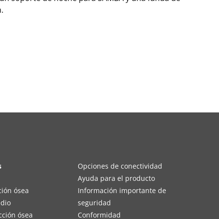
.
s
Opciones de conectividad
Ayuda para el producto
ción ósea
Información importante de
edio
seguridad
cción ósea
Conformidad