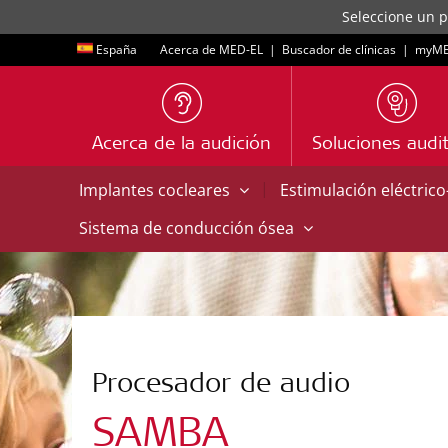
Seleccione un p
España
Acerca de MED-EL
|
Buscador de clínicas
|
myME
Acerca de la audición
Soluciones audit
|
Implantes cocleares
Estimulación eléctric
Sistema de conducción ósea
Procesador de audio
SAMBA