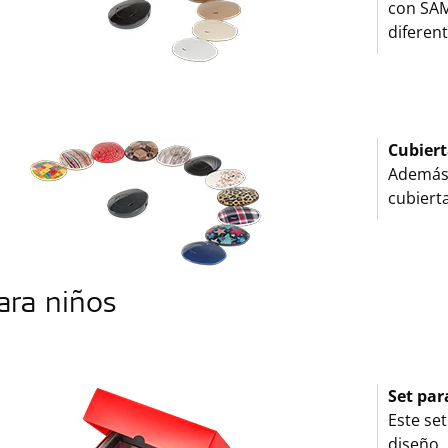
con SAM
diferent
Cubiert
Además 
cubierta
ara niños
Set par
Este set
diseño,