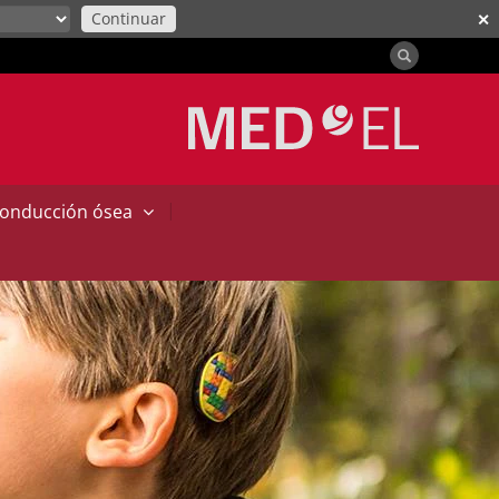
Continuar
✕
|
conducción ósea