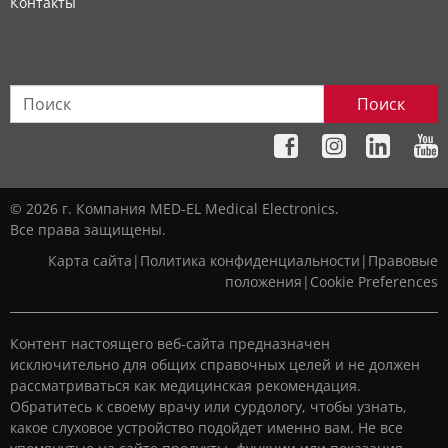
Контакты
Поиск
© 2026 г. Компания MED-EL Medical Electronics.
Все права защищены.
Карта сайта
|
Политика конфиденциальности
|
Правовые
положения
|
Cookie Preferences
Контент настоящего веб-сайта предназначен
исключительно для общих справочных целей и не должен
рассматриваться как медицинская рекомендация.
Обратитесь к своему врачу или сурдологу, чтобы узнать,
какое слуховое устройство подойдет именно вам. Не все