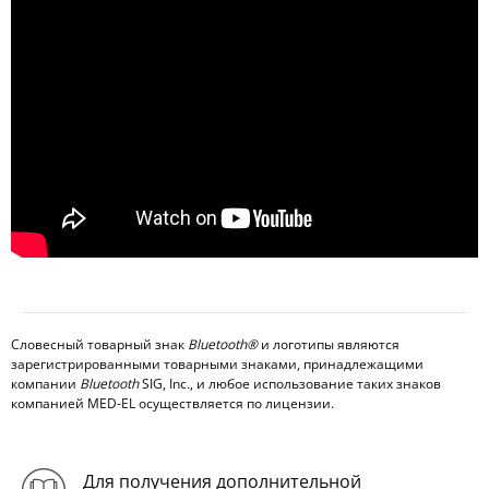
Словесный товарный знак
Bluetooth®
и логотипы являются
зарегистрированными товарными знаками, принадлежащими
компании
Bluetooth
SIG, Inc., и любое использование таких знаков
компанией MED-EL осуществляется по лицензии.
Для получения дополнительной