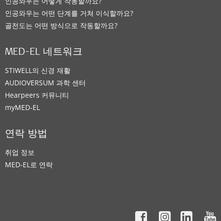
인공와우는 어떻게 작동할까요?
인공와우는 어떤 단계를 거쳐 이식할까요?
Supported Hearing Solutions:
골전도는 어떤 방식으로 작동할까요?
CI System
MED-EL 네트워크
연락처 정보
STIWELL의 신경 재활
AUDIOVERSUM 과학 센터
Hearpeers 커뮤니티
Clinic
myMED‑EL
창원 삼성병원
연락 방법
마산회원구 합성2동 50
,
창원
취업 정보
Supported Hearing Solutions:
MED-EL로 연락
CI System
연락처 정보