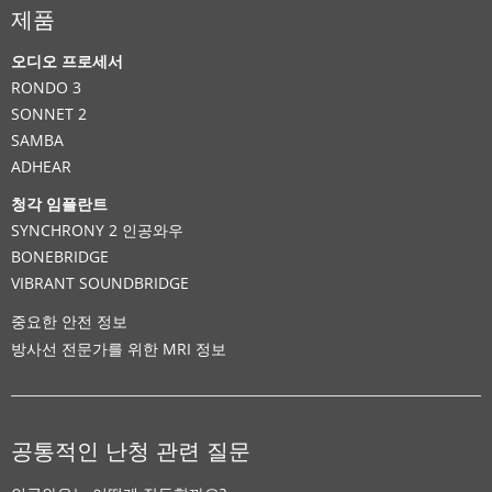
제품
오디오 프로세서
Clinic
RONDO 3
SONNET 2
경북대학교 병원
SAMBA
ADHEAR
중구 동덕로 200
,
대구
청각 임플란트
Supported Hearing Solutions:
SYNCHRONY 2 인공와우
BONEBRIDGE
,
VIBRANT SOUNDBRIDGE
,
CI System
BONEBRIDGE
VIBRANT SOUNDBRIDGE
연락처 정보
중요한 안전 정보
방사선 전문가를 위한 MRI 정보
Clinic
전북대학교 병원
공통적인 난청 관련 질문
덕진구 금암동 634-18
,
전주