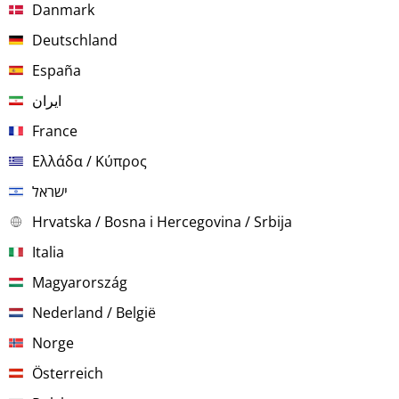
Danmark
Deutschland
España
ایران
France
Ελλάδα / Κύπρος
ישראל
Hrvatska / Bosna i Hercegovina / Srbija
Italia
Magyarország
Nederland / België
Norge
Österreich