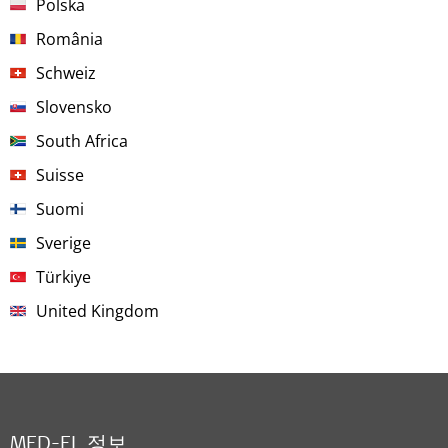
Polska
România
Schweiz
Slovensko
South Africa
Suisse
Suomi
Sverige
Türkiye
United Kingdom
MED-EL 정보