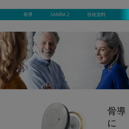
骨導
SAMBA 2
技術資料
骨導
に