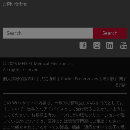
お問い合わせ
Search
© 2026 MED-EL Medical Electronics.
All rights reserved.
個人情報保護方針
|
法定通知
|
Cookie Preferences
|
透明性に関す
る指針
この Web サイトの内容は、一般的な情報提供のみを目的としてお
りますので、医学的なアドバイスとして受け取ることがないように
してください。お客様固有のニーズにどの聴覚ソリューションが適
しているかについては、医師または聴覚専門家にご相談ください。
ここで紹介されているすべての製品、機能、適応がすべての国で承