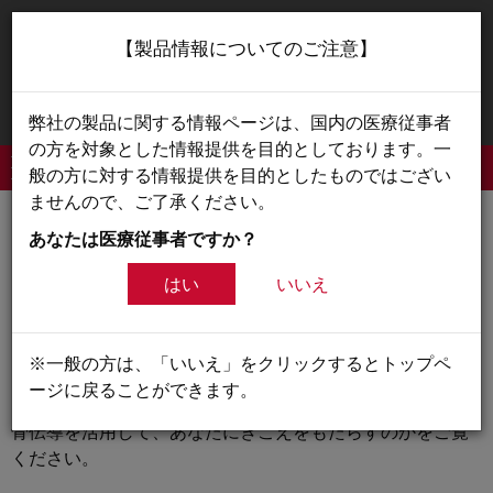
✕
【製品情報についてのご注意】
お住まいの国・地域を選択して、該当するコンテンツを
ご覧ください。
続行
弊社の製品に関する情報ページは、国内の医療従事者
の方を対象とした情報提供を目的としております。一
般の方に対する情報提供を目的としたものではござい
ませんので、ご了承ください。
あなたは医療従事者ですか？
骨導インプラント
はい
いいえ
BONEBRIDGEは自然なきこえを提供します。BONEBRIDGE
は独自の技術を活用した骨導インプラントです。皮膚の下
※一般の方は、「いいえ」をクリックするとトップペ
に完全に埋め込まれるため、インプラントの存在は気づか
ージに戻ることができます。
ないことがほとんどでしょう。BONEBRIDGEがどのように
骨伝導を活用して、あなたにきこえをもたらすのかをご覧
ください。