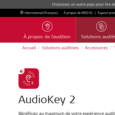
Choisissez un autre pays pour lire d
International (Français)
À propos de MED-EL
|
Espace pre
À propos de l'audition
Solutions audit
Accueil
Solutions auditives
Accessoires
AudioKey 2
Bénéficiez au maximum de votre expérience auditiv