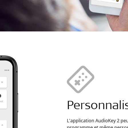
Personnali
L'application AudioKey 2 peu
programme et même personn