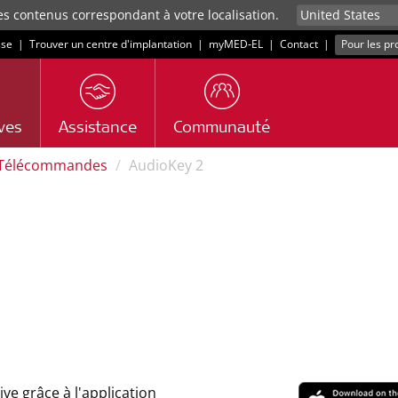
es contenus correspondant à votre localisation.
sse
|
Trouver un centre d'implantation
|
myMED‑EL
|
Contact
|
Pour les pr
ives
Assistance
Communauté
Télécommandes
AudioKey 2
e grâce à l'application