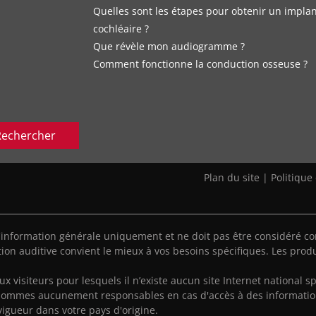
Quelles sont les étapes pour obtenir un impla
cochléaire ?
Que révèle mon audiogramme ?
Comment fonctionne la conduction osseuse ?
Rechercher
Plan du site
|
Politique
'information générale uniquement et ne doit pas être considéré co
ion auditive convient le mieux à vos besoins spécifiques. Les produ
aux visiteurs pour lesquels il n’existe aucun site Internet national sp
sommes aucunement responsables en cas d'accès à des informatio
vigueur dans votre pays d'origine.