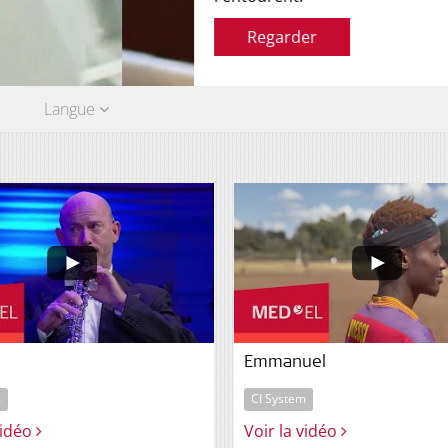
Langue
Emmanuel
m
CI System
vidéo
Voir la vidéo