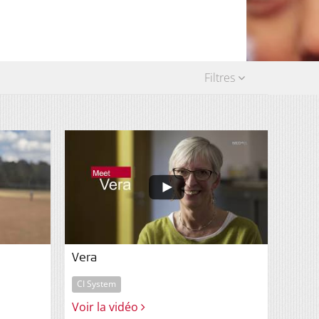
Filtres
Vera
CI System
Voir la vidéo