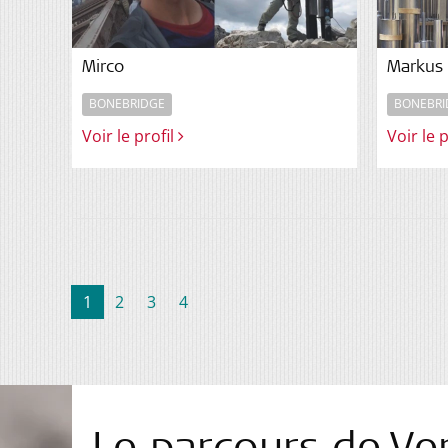
Mirco
Markus
BONEBRIDGE
BONEBRI
Voir le profil
Voir le 
(current)
1
2
3
4