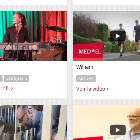
William
m
EAS System
ADHEAR
profil
Voir la vidéo