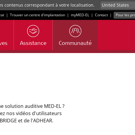
es contenus correspondant à votre localisation.
sse
|
Trouver un centre d'implantation
|
myMED‑EL
|
Contact
|
Pour les pr
ives
Assistance
Communauté
ne solution auditive MED-EL ?
dez nos vidéos d'utilisateurs
BRIDGE et de l'ADHEAR.