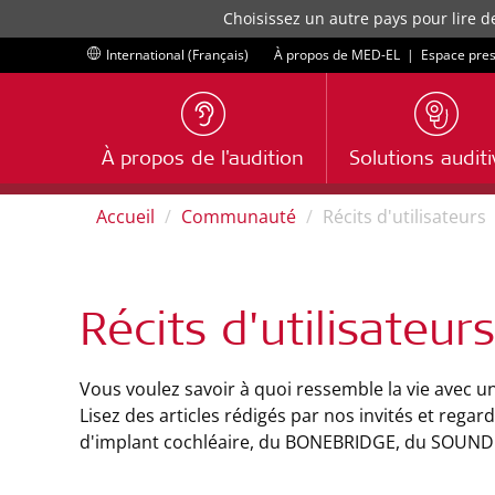
Choisissez un autre pays pour lire d
International (Français)
À propos de MED-EL
|
Espace pre
À propos de l'audition
Solutions audit
Accueil
Communauté
Récits d'utilisateurs
Récits d'utilisateurs
Vous voulez savoir à quoi ressemble la vie avec u
Lisez des articles rédigés par nos invités et regar
d'implant cochléaire, du BONEBRIDGE, du SOUND