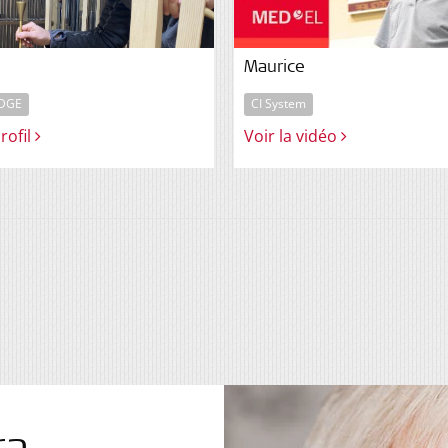
Maurice
DGE
CI System
profil
Voir la vidéo