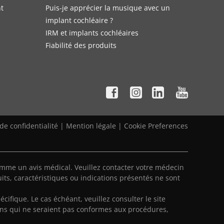
nt
Puis-je apprécier la musique avec un
implant cochléaire ?
IRM et implants cochléaires
Fiabilité des produits
 de confidentialité
|
Mention légale
|
Cookie Preferences
mme un avis médical. Veuillez contacter votre médecin
its, caractéristiques ou indications présentés ne sont
écifique. Le cas échéant, veuillez consulter le site
ns qui ne seraient pas conformes aux procédures,