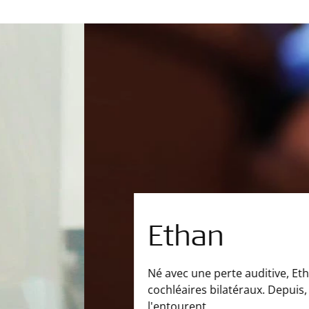
jeune des implants
ppris des sons qui