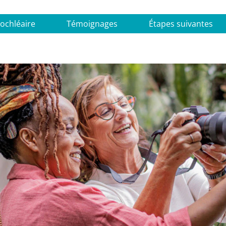
ochléaire
Témoignages
Étapes suivantes