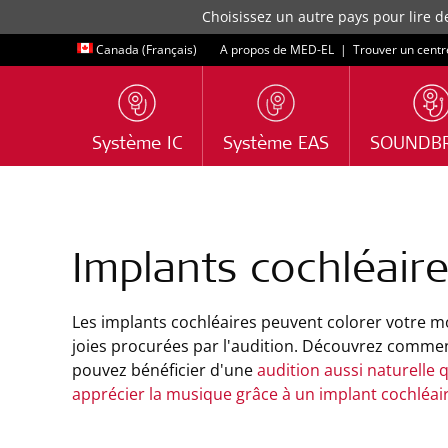
Choisissez un autre pays pour lire d
Canada (Français)
A propos de MED-EL
|
Trouver un centr
Système IC
Système EAS
SOUNDB
Implants cochléair
Les implants cochléaires peuvent colorer votre m
joies procurées par l'audition. Découvrez comme
pouvez bénéficier d'une
audition aussi naturelle 
apprécier la musique grâce à un implant cochléai