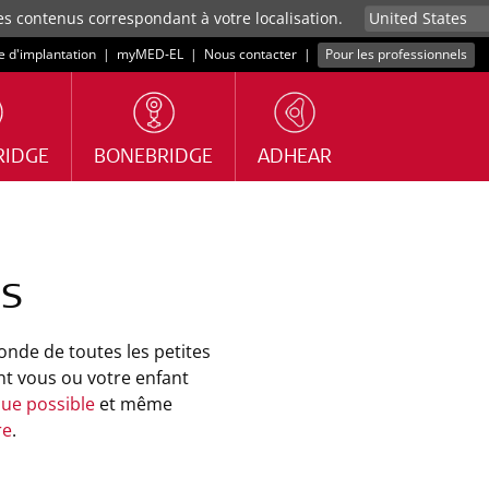
es contenus correspondant à votre localisation.
e d'implantation
|
myMED‑EL
|
Nous contacter
|
Pour les professionnels
RIDGE
BONEBRIDGE
ADHEAR
es
onde de toutes les petites
nt vous ou votre enfant
que possible
et même
re
.