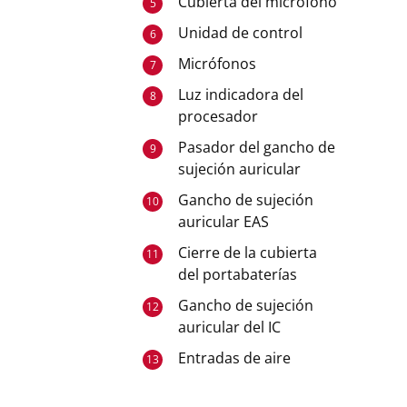
Cubierta del micrófono
5
Unidad de control
6
Micrófonos
7
Luz indicadora del
8
procesador
Pasador del gancho de
9
sujeción auricular
Gancho de sujeción
10
auricular EAS
Cierre de la cubierta
11
del portabaterías
Gancho de sujeción
12
auricular del IC
Entradas de aire
13