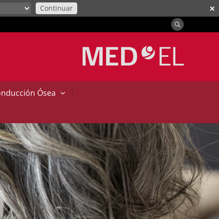
Continuar
✕
|
onducción Ósea