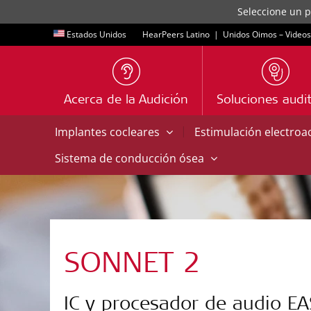
Seleccione un p
Estados Unidos
HearPeers Latino
|
Unidos Oimos – Videos
Acerca de la Audición
Soluciones audit
|
Implantes cocleares
Estimulación electroa
Sistema de conducción ósea
SONNET 2
IC y procesador de audio EA