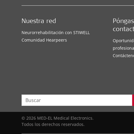
Nuestra red
Póngas
contac
Neurorrehabilitación con STIWELL
Comunidad Hearpeers
Oportunid
profesiona
Contácten
© 2026 MED-EL Medical Electronics.
Todos los derechos reservados.