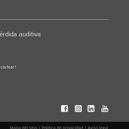
érdida auditiva
 coclear?
Mapa del sitio
|
Política de privacidad
|
Aviso legal