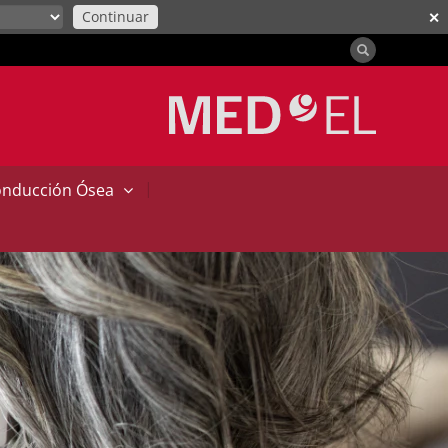
Continuar
✕
|
onducción Ósea