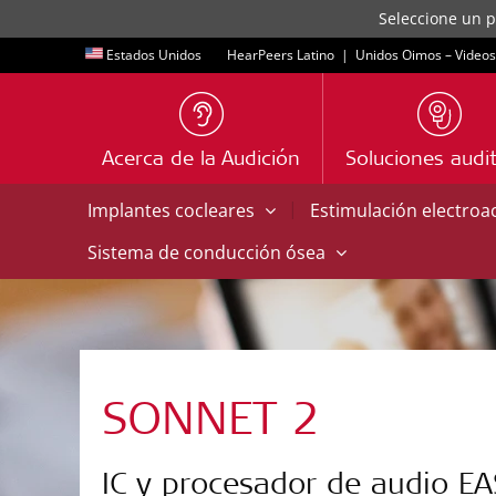
Seleccione un p
Estados Unidos
HearPeers Latino
|
Unidos Oimos – Videos
Acerca de la Audición
Soluciones audit
|
Implantes cocleares
Estimulación electroa
Sistema de conducción ósea
SONNET 2
IC y procesador de audio EA