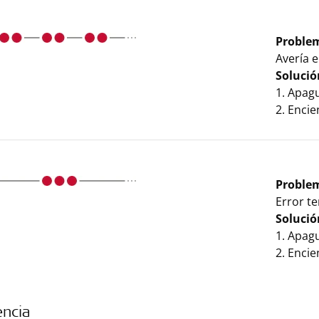
Proble
Avería 
Solució
1. Apag
2. Enci
Proble
Error te
Solució
1. Apag
2. Enci
encia