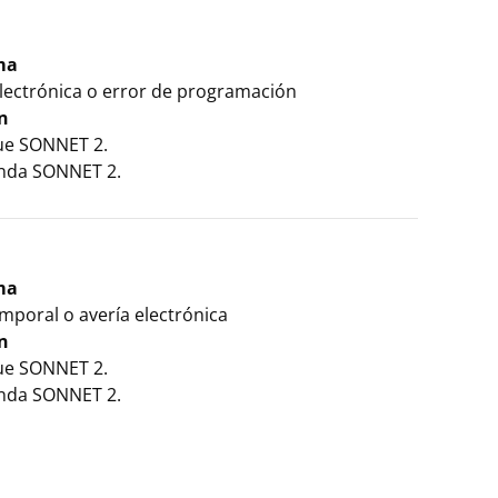
ma
electrónica o error de programación
n
ue SONNET 2.
enda SONNET 2.
ma
mporal o avería electrónica
n
ue SONNET 2.
enda SONNET 2.