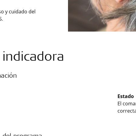
so y cuidado del
S.
 indicadora
mación
Estado
El coma
correct