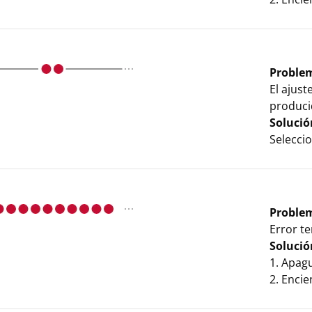
Proble
El ajus
produci
Solució
Seleccio
Proble
Error te
Solució
1. Apag
2. Enci