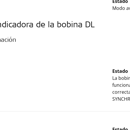
Estado
Modo av
ndicadora de la bobina DL
mación
Estado
La bobin
funcion
correct
SYNCHR
Estado