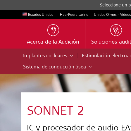
Seleccione un p
Estados Unidos
HearPeers Latino
|
Unidos Oimos – Videos
Acerca de la Audición
Soluciones audit
|
Implantes cocleares
Estimulación electroa
Sistema de conducción ósea
SONNET 2
IC y procesador de audio EA