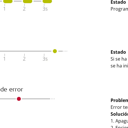
Estado
Program
Estado
Si se ha
se ha in
de error
Proble
Error te
Solució
1. Apag
2. Enci