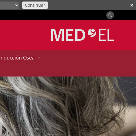
Continuar
✕
|
onducción Ósea