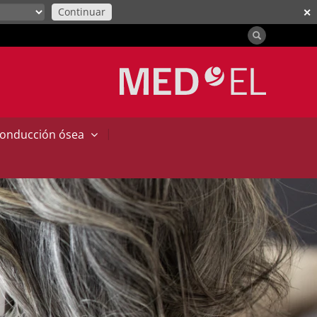
Continuar
✕
|
conducción ósea