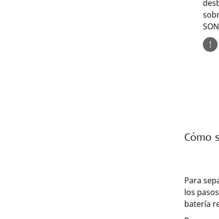
desb
sobr
SONN
!
Cómo s
Para sepa
los pasos
batería r