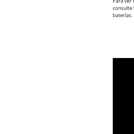
Para ver 
consulte 
baterías.