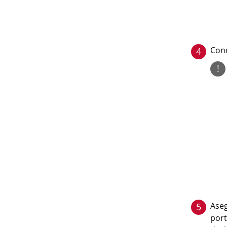
Cone
4
!
Aseg
5
port