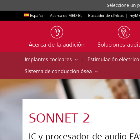
Seleccione un p
España
Acerca de MED-EL
|
Buscador de clínicas
|
myME
Acerca de la audición
Soluciones audit
|
Implantes cocleares
Estimulación eléctric
Sistema de conducción ósea
SONNET 2
IC y procesador de audio EA