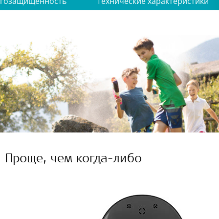
агозащищенность
Технические характеристики
Проще, чем когда-либо