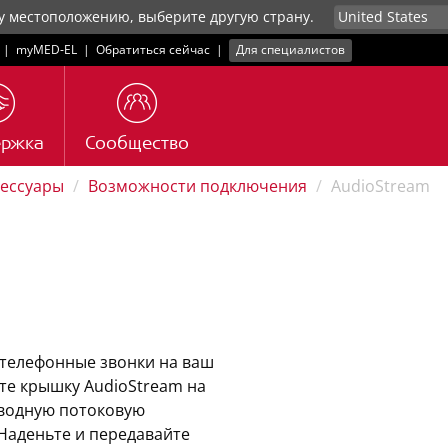
у местоположению, выберите другую страну.
|
myMED‑EL
|
Обратиться сейчас
|
Для специалистов
ержка
Сообщество
сессуары
Возможности подключения
AudioStream
и телефонные звонки на ваш
те крышку AudioStream на
водную потоковую
Наденьте и передавайте