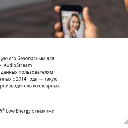
щую его безопасным для
х. AudioStream
 данных пользователям
ных с 2014 года — такую
производитель кохлеарных
:
®
h
Low Energy с низкими