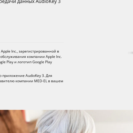
редачи данных AudioKey 3
Apple Inc., зарегистрированной в
м обслуживания компании Apple Inc.
le Play и логотип Google Play
о приложение AudioKey 3. Для
тавителю компании MED-EL в вашем