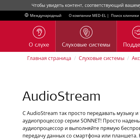
Чтобы увидеть контент, соответствующий вашем
Международный
О компании MED-EL
|
Поиск клиники
О слухе
Слуховые системы
Подд
Главная страница
Слуховые системы
Ак
AudioStream
С AudioStream так просто передавать музыку 
аудиопроцессор серии SONNET! Просто надень
аудиопроцессор и выполняйте прямую беспро
передачу данных со смартфона или планшета. 