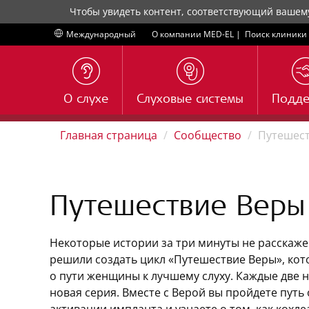
Чтобы увидеть контент, соответствующий вашем
Международный
О компании MED-EL
|
Поиск клиники
О слухе
Слуховые системы
Подд
Главная страница
Сообщество
Путешест
Путешествие Веры
Некоторые истории за три минуты не расскаж
решили создать цикл «Путешествие Веры», ко
о пути женщины к лучшему слуху. Каждые две 
новая серия. Вместе с Верой вы пройдете путь