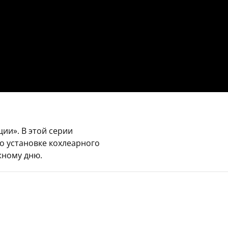
ии». В этой серии
о установке кохлеарного
жному дню.