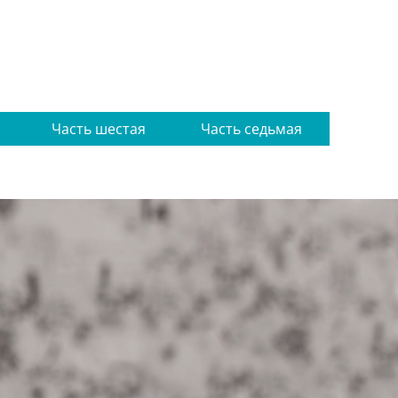
Часть шестая
Часть седьмая