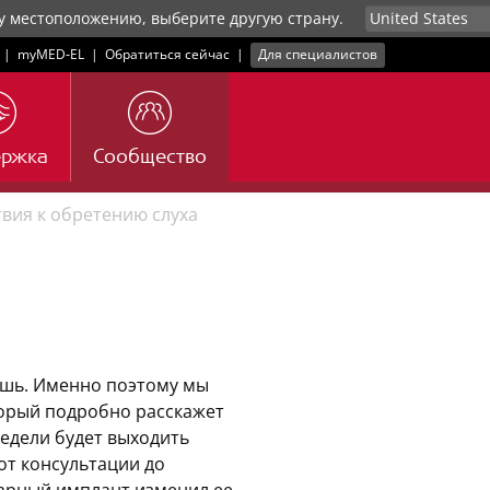
у местоположению, выберите другую страну.
|
myMED‑EL
|
Обратиться сейчас
|
Для специалистов
ержка
Сообщество
вия к обретению слуха
ешь. Именно поэтому мы
торый подробно расскажет
недели будет выходить
 от консультации до