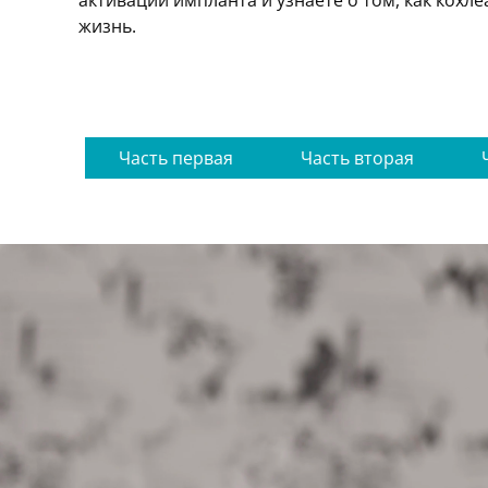
активации импланта и узнаете о том, как кохл
жизнь.
Часть первая
Часть вторая