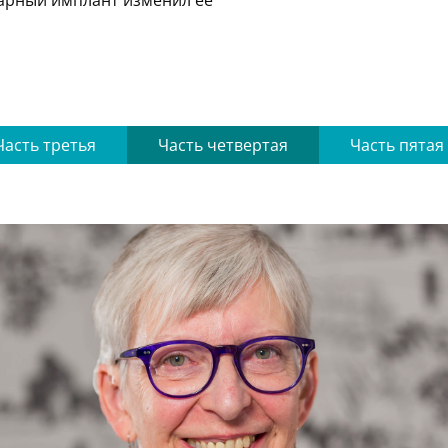
еарный имплант изменил ее
Часть третья
Часть четвертая
Часть пятая