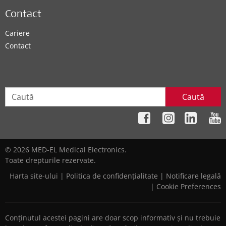
Contact
Cariere
Contact
Caută
© 2026 MED-EL Medical Electronics.
Toate drepturile rezervate.
Harta site-ului
|
Politica de confidențialitate
|
Notificare legală
|
Cookie Preferences
Conținutul acestei pagini are doar scop informativ și nu trebuie