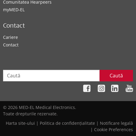
Comunitatea Hearpeers
myMED‑EL
Contact
Cariere
Contact
Caută
© 2026 MED-EL Medical Electronics.
Toate drepturile rezervate.
Harta site-ului
|
Politica de confidențialitate
|
Notificare legală
|
Cookie Preferences