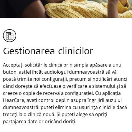
Gestionarea clinicilor
Acceptați solicitările clinicii prin simpla apăsare a unui
buton, astfel încât audiologul dumneavoastră să vă
poată trimite noi configurații, precum și notificări atunci
când dorește să efectueze o verificare a sistemului și să
creeze o copie de rezervă a configurației. Cu aplicația
HearCare, aveți control deplin asupra îngrijirii auzului
dumneavoastră: puteți elimina cu ușurință clinicile dacă
treceți la o clinică nouă. Și puteți alege să opriți
partajarea datelor oricând doriți.