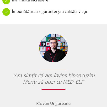
Îmbunătățirea siguranței și a calității vieții
"Am simțit că am învins hipoacuzia!
Meriți să auzi cu
MED-EL
!"
Răzvan Ungureanu