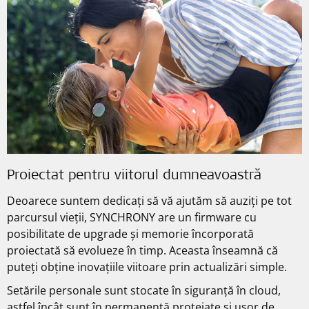
Proiectat pentru viitorul dumneavoastră
Deoarece suntem dedicați să vă ajutăm să auziți pe tot
parcursul vieții, SYNCHRONY are un firmware cu
posibilitate de upgrade și memorie încorporată
proiectată să evolueze în timp. Aceasta înseamnă că
puteți obține inovațiile viitoare prin actualizări simple.
Setările personale sunt stocate în siguranță în cloud,
astfel încât sunt în permanență protejate și ușor de