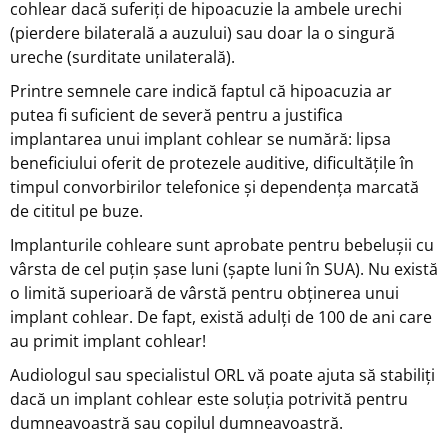
cohlear dacă suferiți de hipoacuzie la ambele urechi
(pierdere bilaterală a auzului) sau doar la o singură
ureche (surditate unilaterală).
Printre semnele care indică faptul că hipoacuzia ar
putea fi suficient de severă pentru a justifica
implantarea unui implant cohlear se numără: lipsa
beneficiului oferit de protezele auditive, dificultățile în
timpul convorbirilor telefonice și dependența marcată
de cititul pe buze.
Implanturile cohleare sunt aprobate pentru bebelușii cu
vârsta de cel puțin șase luni (șapte luni în SUA). Nu există
o limită superioară de vârstă pentru obținerea unui
implant cohlear. De fapt, există adulți de 100 de ani care
au primit implant cohlear!
Audiologul sau specialistul ORL vă poate ajuta să stabiliți
dacă un implant cohlear este soluția potrivită pentru
dumneavoastră sau copilul dumneavoastră.