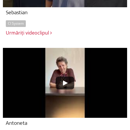
Sebastian
CI System
Urmăriți videoclipul
Antoneta