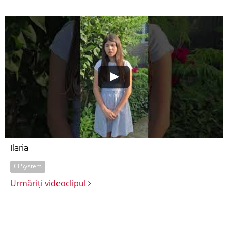
Ilaria
CI System
Urmăriți videoclipul