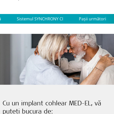
ă
Sistemul SYNCHRONY CI
Pașii următori
Cu un implant cohlear MED-EL, vă
puteți bucura de: