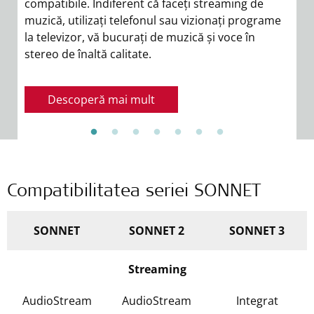
compatibile. Indiferent că faceți streaming de
di
muzică, utilizați telefonul sau vizionați programe
m
la televizor, vă bucurați de muzică și voce în
a
stereo de înaltă calitate.
di
Descoperă mai mult
Compatibilitatea seriei SONNET
SONNET
SONNET 2
SONNET 3
Streaming
AudioStream
AudioStream
Integrat