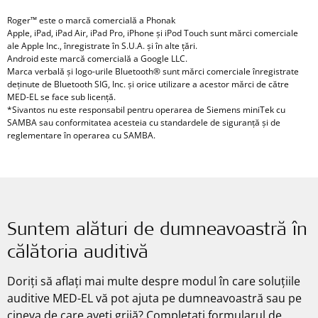
Roger™ este o marcă comercială a Phonak
Apple, iPad, iPad Air, iPad Pro, iPhone și iPod Touch sunt mărci comerciale
ale Apple Inc., înregistrate în S.U.A. și în alte țări.
Android este marcă comercială a Google LLC.
Marca verbală și logo-urile Bluetooth® sunt mărci comerciale înregistrate
deținute de Bluetooth SIG, Inc. și orice utilizare a acestor mărci de către
MED-EL se face sub licență.
*Sivantos nu este responsabil pentru operarea de Siemens miniTek cu
SAMBA sau conformitatea acesteia cu standardele de siguranță și de
reglementare în operarea cu SAMBA.
Suntem alături de dumneavoastră în
călătoria auditivă
Doriți să aflați mai multe despre modul în care soluțiile
auditive MED-EL vă pot ajuta pe dumneavoastră sau pe
cineva de care aveți grijă? Completați formularul de