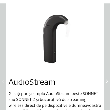
AudioStream
Glisați pur și simplu AudioStream peste SONNET
Ef
sau SONNET 2 și bucurați-vă de streaming
t
wireless direct de pe dispozitivele dumneavoastră
di