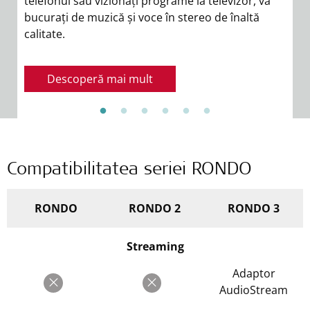
telefonul sau vizionați programe la televizor, vă
s
bucurați de muzică și voce în stereo de înaltă
di
calitate.
di
m
a
Descoperă mai mult
Compatibilitatea seriei RONDO
RONDO
RONDO 2
RONDO 3
Streaming
Adaptor
AudioStream