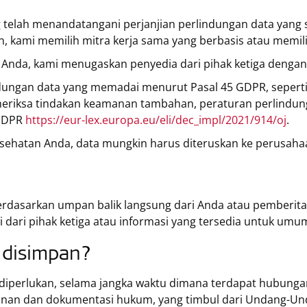
telah menandatangani perjanjian perlindungan data yang
 kami memilih mitra kerja sama yang berbasis atau memilik
nda, kami menugaskan penyedia dari pihak ketiga dengan k
ndungan data yang memadai menurut Pasal 45 GDPR, seperti
eriksa tindakan keamanan tambahan, peraturan perlindunga
 GDPR
https://eur-lex.europa.eu/eli/dec_impl/2021/914/oj
.
ehatan Anda, data mungkin harus diteruskan ke perusahaan
berdasarkan umpan balik langsung dari Anda atau pemberi
 dari pihak ketiga atau informasi yang tersedia untuk umu
 disimpan?
iperlukan, selama jangka waktu dimana terdapat hubungan 
panan dan dokumentasi hukum, yang timbul dari Undang-Un