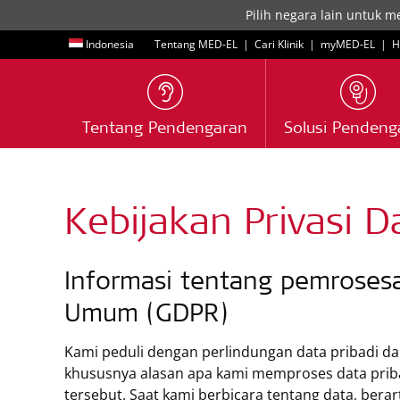
Pilih negara lain untuk m
Indonesia
Tentang MED-EL
|
Cari Klinik
|
myMED‑EL
|
H
Tentang Pendengaran
Solusi Pendeng
Kebijakan Privasi D
Informasi tentang pemroses
Umum (GDPR)
Kami peduli dengan perlindungan data pribadi da
khususnya alasan apa kami memproses data pribad
tersebut. Saat kami berbicara tentang data, berar