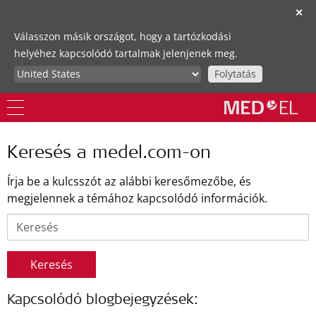
✕
Válasszon másik országot, hogy a tartózkodási
helyéhez kapcsolódó tartalmak jelenjenek meg.
Folytatás
Keresés a medel.com-on
Írja be a kulcsszót az alábbi keresőmezőbe, és
megjelennek a témához kapcsolódó információk.
Keresés
Kapcsolódó blogbejegyzések: