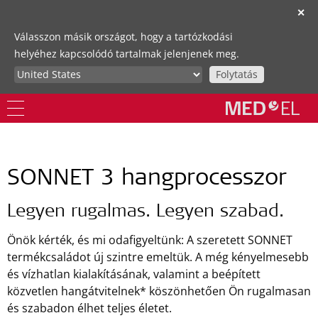
✕
Válasszon másik országot, hogy a tartózkodási
helyéhez kapcsolódó tartalmak jelenjenek meg.
Folytatás
SONNET 3 hangprocesszor
Legyen rugalmas. Legyen szabad.
Önök kérték, és mi odafigyeltünk: A szeretett SONNET
termékcsaládot új szintre emeltük. A még kényelmesebb
és vízhatlan kialakításának, valamint a beépített
közvetlen hangátvitelnek* köszönhetően Ön rugalmasan
és szabadon élhet teljes életet.