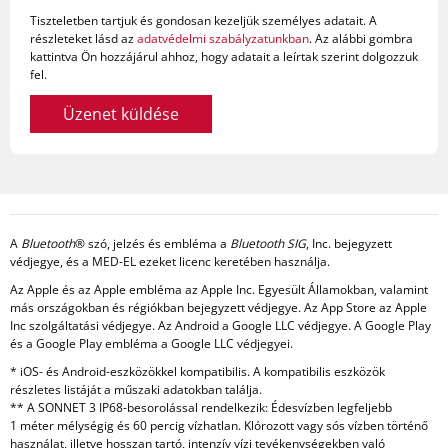
Tiszteletben tartjuk és gondosan kezeljük személyes adatait. A
részleteket lásd az
adatvédelmi szabályzatunkban
. Az alábbi gombra
kattintva Ön hozzájárul ahhoz, hogy adatait a leírtak szerint dolgozzuk
fel.
Üzenet küldése
A
Bluetooth
® szó, jelzés és embléma a
Bluetooth SIG
, Inc. bejegyzett
védjegye, és a MED-EL ezeket licenc keretében használja.
Az Apple és az Apple embléma az Apple Inc. Egyesült Államokban, valamint
más országokban és régiókban bejegyzett védjegye. Az App Store az Apple
Inc szolgáltatási védjegye. Az Android a Google LLC védjegye. A Google Play
és a Google Play embléma a Google LLC védjegyei.
* iOS- és Android-eszközökkel kompatibilis. A kompatibilis eszközök
részletes listáját a műszaki adatokban találja.
** A SONNET 3 IP68-besorolással rendelkezik: Édesvízben legfeljebb
1 méter mélységig és 60 percig vízhatlan. Klórozott vagy sós vízben történő
használat, illetve hosszan tartó, intenzív vízi tevékenységekben való