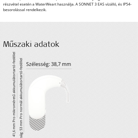
részvétel esetén a WaterWeart használja. A SONNET 3 EAS vízálló, és IP54-
besorolással rendelkezik.
Műszaki adatok
Magasság: 41,6 mm Pro mikroméretű akkumulátortartó-fedéllel
Magasság: 53 mm Pro normál akkumulátortartó-fedéllel
Szélesség: 38,7 mm