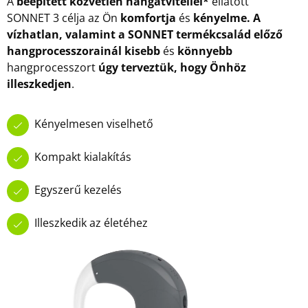
A
beépített közvetlen hangátvitellel*
ellátott
SONNET 3 célja az Ön
komfortja
és
kényelme. A
vízhatlan, valamint a SONNET termékcsalád előző
hangprocesszorainál kisebb
és
könnyebb
hangprocesszort
úgy terveztük, hogy Önhöz
illeszkedjen
.
Kényelmesen viselhető
Kompakt kialakítás
Egyszerű kezelés
Illeszkedik az életéhez