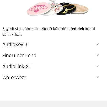
Egyedi stílusához illeszkedő különféle
fedelek
közül
választhat.
AudioKey 3
FineTuner Echo
AudioLink XT
WaterWear