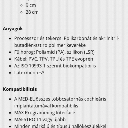
9 cm
28 cm
Anyagok
Processzor és tekercs: Polikarbonát és akrilnitril-
butadién-sztirolpolimer keveréke
Fülhorog: Poliamid (PA), szilikon (LSR)
Kábel: PVC, TPV, TPU és TPE evoprén
Az ISO 10993-1 szerint biokompatibilis
Latexmentes*
Kompatibilitás
A MED-EL összes többcsatornás cochleáris
implantátumával kompatibilis
MAX Programming Interface
MAESTRO 11 vagy újabb
Minden márkájú és típusú hallókészülékkel