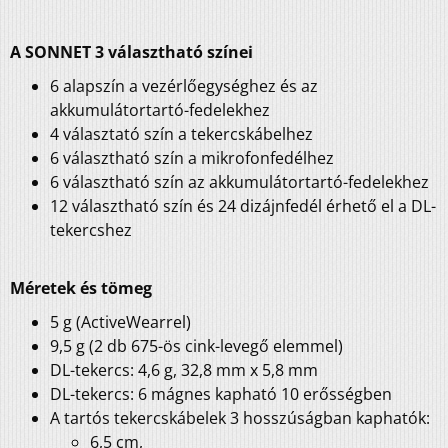
A SONNET 3 választható színei
6 alapszín a vezérlőegységhez és az
akkumulátortartó-fedelekhez
4 választató szín a tekercskábelhez
6 választható szín a mikrofonfedélhez
6 választható szín az akkumulátortartó-fedelekhez
12 választható szín és 24 dizájnfedél érhető el a DL-
tekercshez
Méretek és tömeg
5 g (ActiveWearrel)
9,5 g (2 db 675-ös cink-levegő elemmel)
DL-tekercs: 4,6 g, 32,8 mm x 5,8 mm
DL-tekercs: 6 mágnes kapható 10 erősségben
A tartós tekercskábelek 3 hosszúságban kaphatók:
6,5 cm,