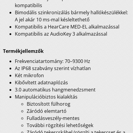
kompatibilis
Bimodális szinkronizálás bármely hallókészülékkel:
A jel akár 10 ms-mal késleltethető
Kompatibilis a HearCare MED-EL alkalmazással
Kompatibilis az AudioKey 3 alkalmazással
Termékjellemzők
Frekvenciatartomány: 70–9300 Hz
Az IP68 szabvány szerint vízhatlan
Két mikrofon
Kibővített adatnaplózás
3.0 automatikus hangmenedzsment
Manipulációbiztos kialakítás
Biztosított fülhorog
Záródó elemtartó
Fulladásveszély-mentes
További rögzítési lehetőségek
Záródó tekercskábel (rögzíti a tekercset és a