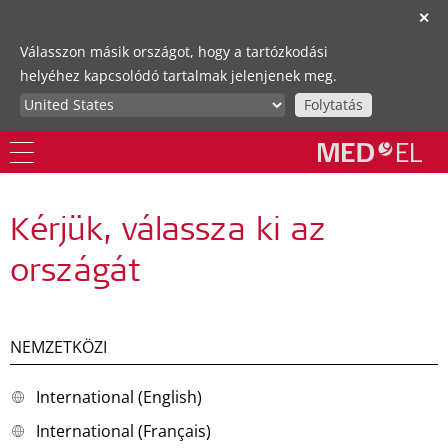
✕
Válasszon másik országot, hogy a tartózkodási
helyéhez kapcsolódó tartalmak jelenjenek meg.
Folytatás
Kérjük, válassza ki az
országát
NEMZETKÖZI
International (English)
International (Français)