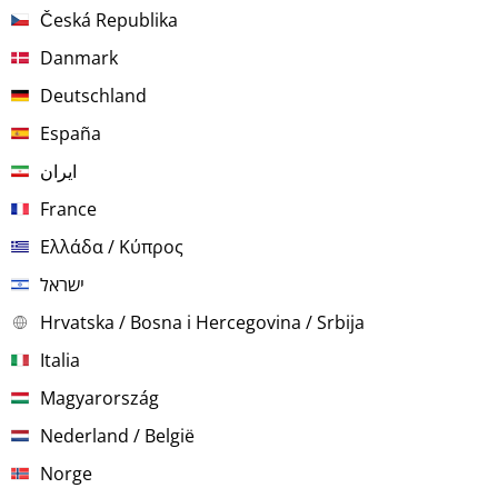
Česká Republika
Danmark
Deutschland
España
ایران
France
Ελλάδα / Κύπρος
ישראל
Hrvatska / Bosna i Hercegovina / Srbija
Italia
Magyarország
Nederland / België
Norge