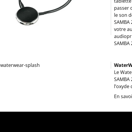
tablette
passer 
le son d
SAMBA 2 
votre au
audiopr
SAMBA 2
WaterW
Le Wate
SAMBA 2 
l’oxyde 
En savo