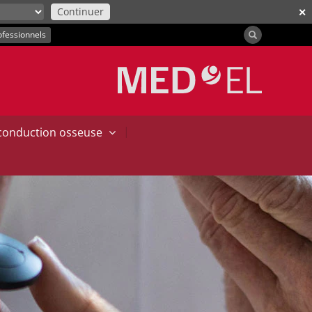
Continuer
✕
ofessionnels
|
 conduction osseuse