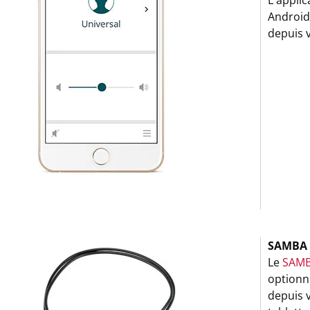
L'appli
Android
depuis v
SAMBA 
Le
SAMB
optionne
depuis v