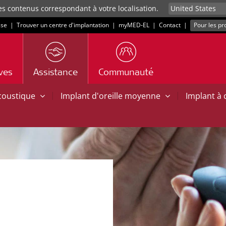
es contenus correspondant à votre localisation.
sse
|
Trouver un centre d'implantation
|
myMED‑EL
|
Contact
|
Pour les pr
ives
Assistance
Communauté
|
|
acoustique
Implant d'oreille moyenne
Implant à