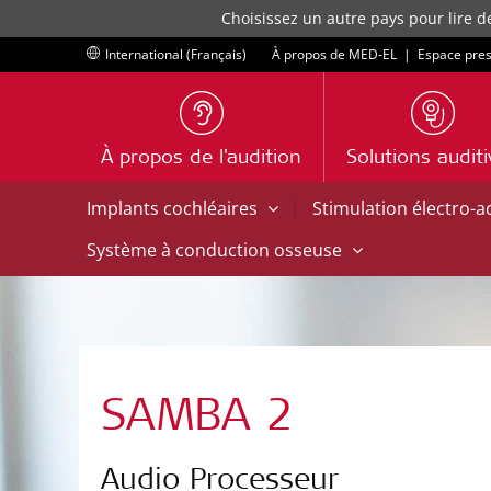
Choisissez un autre pays pour lire d
International (Français)
À propos de MED-EL
|
Espace pre
À propos de l'audition
Solutions audit
|
Implants cochléaires
Stimulation électro-
Système à conduction osseuse
SAMBA 2
Audio Processeur