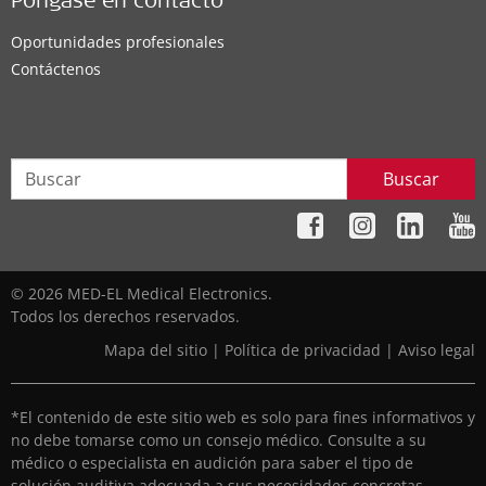
Póngase en contacto
Oportunidades profesionales
Contáctenos
Buscar
© 2026 MED-EL Medical Electronics.
Todos los derechos reservados.
Mapa del sitio
|
Política de privacidad
|
Aviso legal
*El contenido de este sitio web es solo para fines informativos y
no debe tomarse como un consejo médico. Consulte a su
médico o especialista en audición para saber el tipo de
solución auditiva adecuada a sus necesidades concretas.