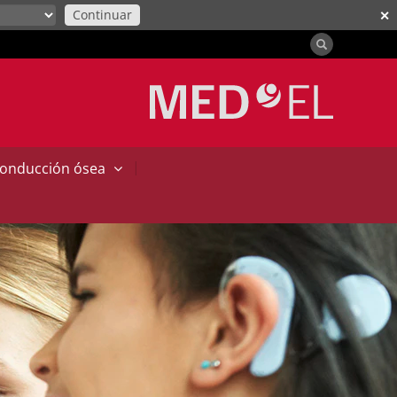
Continuar
✕
|
conducción ósea