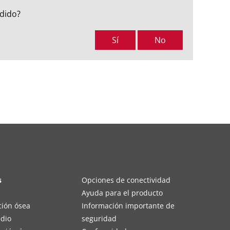
ndido?
Sí
No
s
Opciones de conectividad
Ayuda para el producto
ción ósea
Información importante de
edio
seguridad