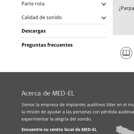
Parte rota
¿Parpa
Calidad de sonido
Descargas
Preguntas frecuentes
Acerca de MED-EL
Somos la empresa de implantes auditivos líder en el m
la misión de ayudar a las personas con pérdida auditiva
experimentar la alegría del sonido.
Encuentre su centro local de
MED-EL