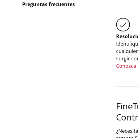
Preguntas frecuentes
Resoluci
Identifiq
cualquie
surgir co
Conozca 
FineT
Cont
¿Necesita