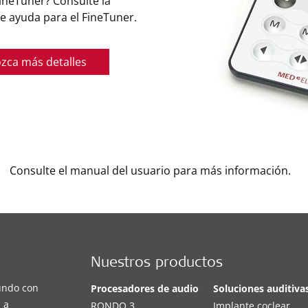
ineTuner? Consulte la
e ayuda para el FineTuner.
zca más detalles
Consulte el manual del usuario para más información.
Nuestros productos
undo con
Procesadores de audio
Soluciones auditiva
 a
RONDO 3
Implante coclear