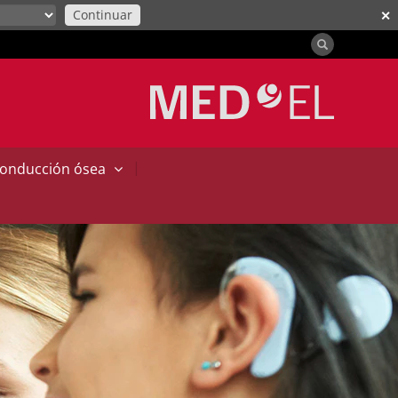
Continuar
✕
|
conducción ósea