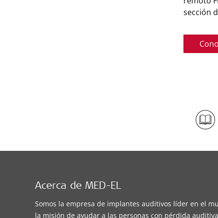
remoto F
sección d
Cono
Acerca de MED-EL
Somos la empresa de implantes auditivos líder en el m
la misión de ayudar a las personas con pérdida auditiva