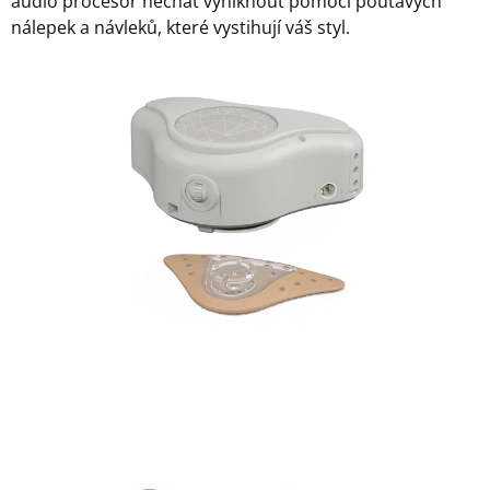
audio procesor nechat vyniknout pomocí poutavých
nálepek a návleků, které vystihují váš styl.