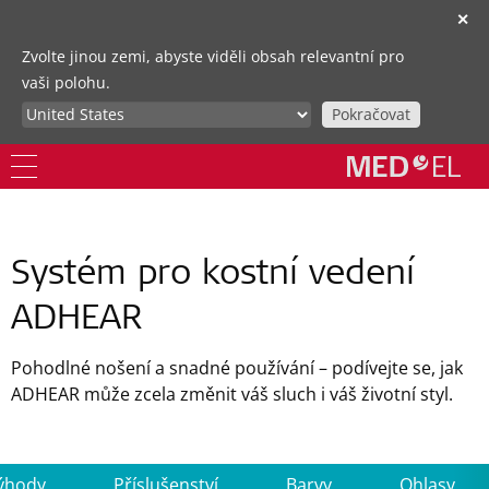
✕
Zvolte jinou zemi, abyste viděli obsah relevantní pro
vaši polohu.
Pokračovat
Systém pro kostní vedení
ADHEAR
Pohodlné nošení a snadné používání – podívejte se, jak
ADHEAR může zcela změnit váš sluch i váš životní styl.
ýhody
Příslušenství
Barvy
Ohlasy