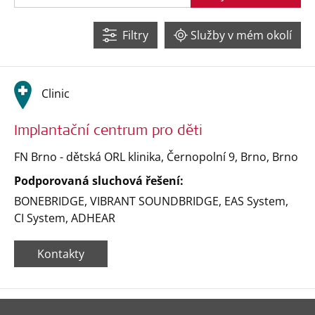
2
Filtry
Služby v mém okolí
2
Clinic
2
Implantační centrum pro děti
FN Brno - dětská ORL klinika, Černopolní 9, Brno
,
Brno
Podporovaná sluchová řešení:
BONEBRIDGE
,
VIBRANT SOUNDBRIDGE
,
EAS System
,
CI System
,
ADHEAR
Kontakty
Leaflet
| ©
OpenStreetMap
contributors ©
CARTO