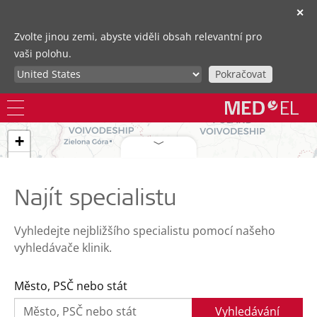
✕
Zvolte jinou zemi, abyste viděli obsah relevantní pro
vaši polohu.
Pokračovat
+
−
Najít specialistu
Vyhledejte nejbližšího specialistu pomocí našeho
vyhledávače klinik.
Město, PSČ nebo stát
Vyhledávání