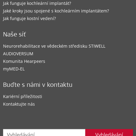
Jak funguje kochleární implantát?
Jaké kroky jsou spojené s kochleárním implantátem?
Jak funguje kostní vedení?
Clinic
Naše síť
Fakultní nemocnice Ostrava
Neurorehabilitace ve vědeckém středisku STIWELL
17. listopadu 1790
,
Ostrava
AUDIOVERSUM
Komunita Hearpeers
Podporovaná sluchová řešení:
myMED‑EL
CI System
Buďte s námi v kontaktu
Kontakty
Kariérní příležitosti
Kontaktujte nás
Clinic
Implantační centrum pro dospělé
Vyhledávání