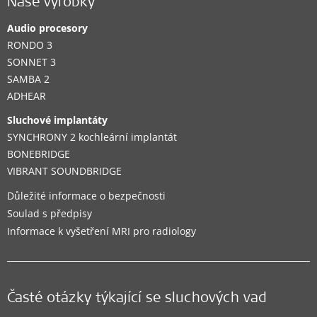
Naše výrobky
Podporovaná sluchová řešení:
Audio procesory
BONEBRIDGE
,
EAS System
,
CI System
RONDO 3
SONNET 3
Kontakty
SAMBA 2
ADHEAR
Sluchové implantáty
Clinic
SYNCHRONY 2 kochleární implantát
BONEBRIDGE
AUDIONIKA Zastoupení firmy MED-EL pro
VIBRANT SOUNDBRIDGE
Českou republiku
Důležité informace o bezpečnosti
Jasenice 108, Lešná
,
Lešná
Soulad s předpisy
Informace k vyšetření MRI pro radiology
Podporovaná sluchová řešení:
BONEBRIDGE
,
VIBRANT SOUNDBRIDGE
,
EAS System
,
CI System
,
ADHEAR
Časté otázky týkající se sluchových vad
Kontakty