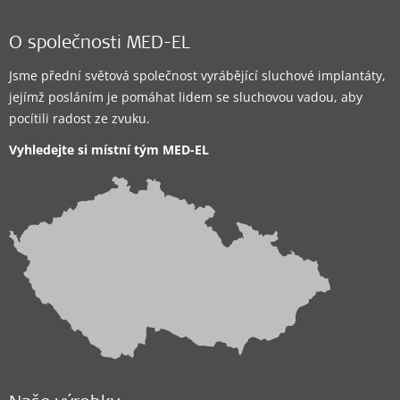
Clinic
O společnosti MED-EL
Implantační centrum pro dospělé
Jsme přední světová společnost vyrábějící sluchové implantáty,
FN u sv. Anny - klinika ORL, Pekařská 53, Brno
,
Brno
jejímž posláním je pomáhat lidem se sluchovou vadou, aby
Podporovaná sluchová řešení:
pocítili radost ze zvuku.
BONEBRIDGE
,
VIBRANT SOUNDBRIDGE
,
EAS System
,
Vyhledejte si místní tým
MED-EL
CI System
,
ADHEAR
Kontakty
Clinic
Implantační centrum pro děti i dospělé
FN Hradec Králové - Klinika otorinolaryngologie a
chirurgie hlavy a krku Sokolská 581
,
Hradec Králové