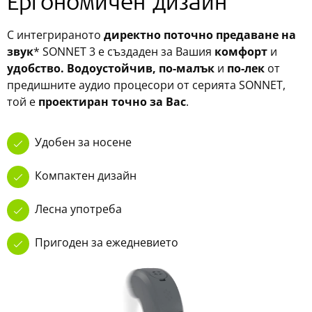
Ергономичен дизайн
С интегрираното
директно поточно предаване на
звук
* SONNET 3 е създаден за Вашия
комфорт
и
удобство. Водоустойчив, по-малък
и
по-лек
от
предишните аудио процесори от серията SONNET,
той е
проектиран точно за Вас
.
Удобен за носене
Компактен дизайн
Лесна употреба
Пригоден за ежедневието