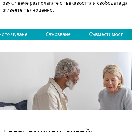
звук,* вече разполагате с гъвкавостта и свободата да
живеете пълноценно.
ното чуване
Свързване
Съвместимост