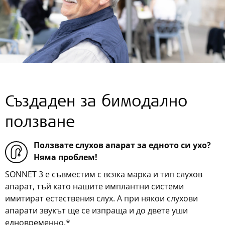
Създаден за бимодално
ползване
Ползвате слухов апарат за едното си ухо?
Няма проблем!
SONNET 3 е съвместим с всяка марка и тип слухов
апарат, тъй като нашите имплантни системи
имитират естествения слух. А при някои слухови
апарати звукът ще се изпраща и до двете уши
едновременно.*