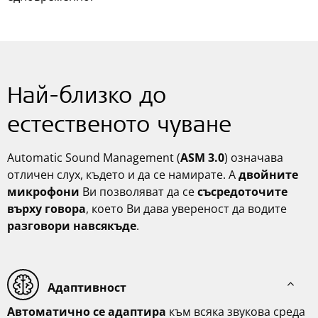
Най-близко до
естественото чуване
Automatic Sound Management (
ASM 3.0
) означава
отличен слух, където и да се намирате. А
двойните
микрофони
Ви позволяват да се
съсредоточите
върху говора
, което Ви дава увереност да водите
разговори навсякъде
.
Адаптивност
Автоматично се адаптира
към всяка звукова среда