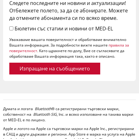
Следете последните ни новини и актуализации!
Отбележете полето, за да се абонирате. Можете
да отмените абонамента си по всяко време.
Бюлетин със статии и новини от MED-EL
Уважаваме вашата поверителност и обработваме внимателно
Вашата информация. За подробности вижте нашите
правила за
поверителност
. Като щракнете по-долу, Вие се съгласявате да
обработваме Вашата информация така, както е описано.
Изпращане на съобщението
Думата и логата
Bluetooth
® са регистрирани търговски марки,
собственост на
Bluetooth SIG
, Inc. и всяко използване на такива марки
от MED-EL е по лиценз.
Apple и логото на Apple са търговски марки на Apple Inc., регистрирани
в САЩ и други държави и региони. App Store е марка на услуга на Apple