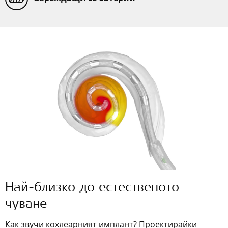
Най-близко до естественото
чуване
Как звучи кохлеарният имплант? Проектирайки