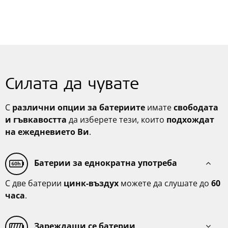
Силата да чувате
С
различни опции за батериите
имате
свободата
и гъвкавостта
да изберете тези, които
подхождат
на ежедневието Ви
.
Батерии за еднократна употреба
С две батерии
цинк-въздух
можете да слушате до
60
часа
.
Зареждащи се батерии