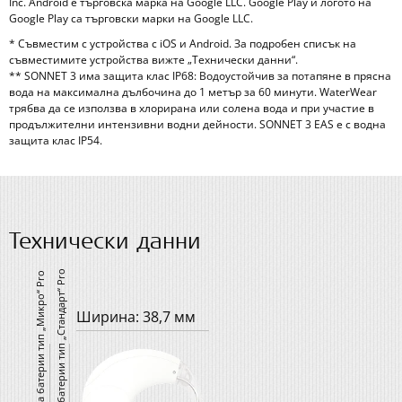
Inc. Android е търговска марка на Google LLC. Google Play и логото на
Google Play са търговски марки на Google LLC.
* Съвместим с устройства с iOS и Android. За подробен списък на
съвместимите устройства вижте „Технически данни“.
** SONNET 3 има защита клас IP68: Водоустойчив за потапяне в прясна
вода на максимална дълбочина до 1 метър за 60 минути. WaterWear
трябва да се използва в хлорирана или солена вода и при участие в
продължителни интензивни водни дейности. SONNET 3 EAS е с водна
защита клас IP54.
Технически данни
Ширина: 38,7 мм