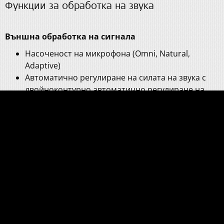
Функции за обработка на звука
Външна обработка на сигнала
Насоченост на микрофона (Omni, Natural,
Adaptive)
Автоматично регулиране на силата на звука с
двойноконтурно автоматично регулиране на
усилването на сигнала
Намаляване на шума от вятъра
Намаляване на околния шум
Намаляване на преходния шум
Входен динамичен диапазон (IDR) от 71 dB
Стратегии за кодиране на звука
FS4 (обработка на фина структура до 1 kHz на 4
апикални канала)
FS4-p (Обработка на фина структура до 1 kHz на 4