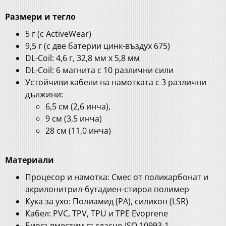
Размери и тегло
5 г (с ActiveWear)
9,5 г (с две батерии цинк-въздух 675)
DL-Coil: 4,6 г, 32,8 мм x 5,8 мм
DL-Coil: 6 магнита с 10 различни сили
Устойчиви кабели на намотката с 3 различни
дължини:
6,5 см (2,6 инча),
9 см (3,5 инча)
28 см (11,0 инча)
Материали
Процесор и намотка: Смес от поликарбонат и
акрилонитрил-бутадиен-стирол полимер
Кука за ухо: Полиамид (PA), силикон (LSR)
Кабел: PVC, TPV, TPU и TPE Evoprene
Биосъвместим съгласно ISO 10993-1