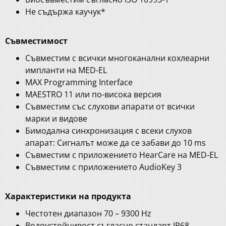
Не съдържа каучук*
Съвместимост
Съвместим с всички многоканални кохлеарни
импланти на MED-EL
MAX Programming Interface
MAESTRO 11 или по-висока версия
Съвместим със слухови апарати от всички
марки и видове
Бимодална синхронизация с всеки слухов
апарат: Сигналът може да се забави до 10 ms
Съвместим с приложението HearCare на MED-EL
Съвместим с приложението AudioKey 3
Характеристики на продукта
Честотен диапазон 70 – 9300 Hz
Водоустойчивост съгласно стандарт IP68