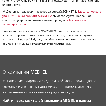
чехол WaterWear. SONNET 3 EAS влагозащищенный и имеет степень
защиты IP54.
** Доступно только для некоторых версий SONNET 2.
Здесь вы можете
уточнить, какой вариант SONNET 2
вы используете. Подробное
описание устройства можно найти в разделе
«Технические
характеристики»
.
Словесный товарный знак
Bluetooth
® и логотипы являются
зарегистрированными товарными знаками, принадлежащими
компании
Bluetooth
SIG, Inc., и любое использование таких знаков
компанией MED-EL осуществляется по лицензии.
О компании MED-EL
Мы являемся мировым лидером в области производства
слуховых имплантов; наша миссия — помочь людям с
нарушениями слуха ощутить радость звука.
Найти представителей компании
MED-EL
в вашем