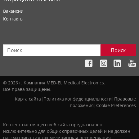
Обращайтесь к нам
Вакансии
Контакты
Поиск
© 2026 г. Компания MED-EL Medical Electronics.
Все права защищены.
Карта сайта
|
Политика конфиденциальности
|
Правовые
положения
|
Cookie Preferences
Контент настоящего веб-сайта предназначен
исключительно для общих справочных целей и не должен
рассматриваться как медицинская рекомендация.