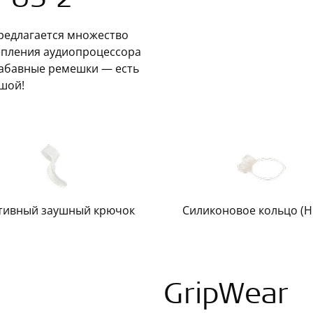
PUS 2
редлагается множество
репления аудиопроцессора
 забавные ремешки — есть
шой!
тивный заушный крючок
Силиконовое кольцо (H
GripWear