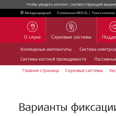
Чтобы увидеть контент, соответствующий вашем
Международный
О компании MED-EL
|
Поиск клиники
О слухе
Слуховые системы
Подд
|
Кохлеарные имплантаты
Система электро
|
Система костной проводимости
Пассивные
Главная страница
Слуховые системы
Ак
Варианты фиксаци