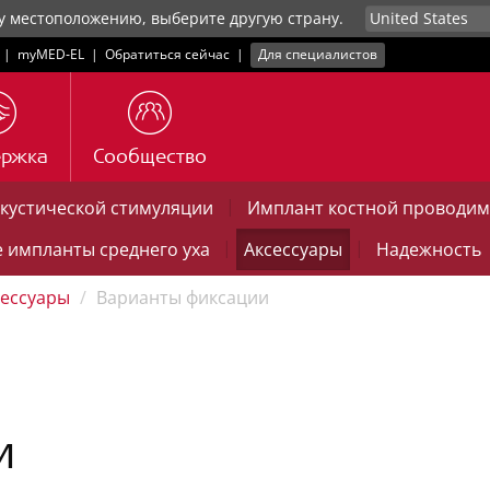
у местоположению, выберите другую страну.
|
myMED‑EL
|
Обратиться сейчас
|
Для специалистов
ержка
Сообщество
|
акустической стимуляции
Имплант костной проводим
|
|
 импланты среднего уха
Аксессуары
Надежность
сессуары
Варианты фиксации
и