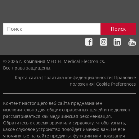
Поиск
© 2026 г. Компания MED-EL Medical Electronics.
Все права защищены.
Карта сайта
|
Политика конфиденциальности
|
Правовые
положения
|
Cookie Preferences
Контент настоящего веб-сайта предназначен
исключительно для общих справочных целей и не должен
рассматриваться как медицинская рекомендация.
Обратитесь к своему врачу или сурдологу, чтобы узнать,
какое слуховое устройство подойдет именно вам. Не все
упомянутые на сайте продукты, функции или показания