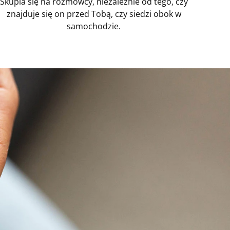
Skupia się na rozmówcy, niezależnie od tego, czy
znajduje się on przed Tobą, czy siedzi obok w
samochodzie.