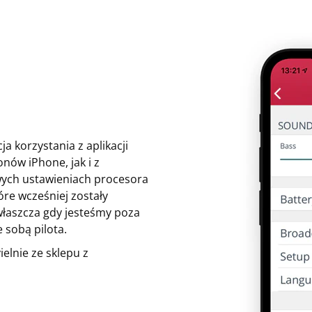
 korzystania z aplikacji
nów iPhone, jak i z
wych ustawieniach procesora
óre wcześniej zostały
właszcza gdy jesteśmy poza
sobą pilota.
lnie ze sklepu z