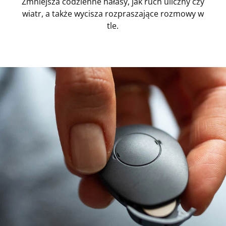
Zmniejsza codzienne hałasy, jak ruch uliczny czy
wiatr, a także wycisza rozpraszające rozmowy w
tle.