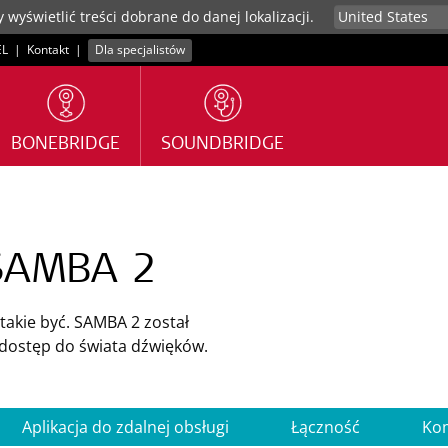
 wyświetlić treści dobrane do danej lokalizacji.
EL
|
Kontakt
|
Dla specjalistów
BONEBRIDGE
SOUNDBRIDGE
 SAMBA 2
takie być. SAMBA 2 został
i dostęp do świata dźwięków.
Aplikacja do zdalnej obsługi
Łączność
Ko