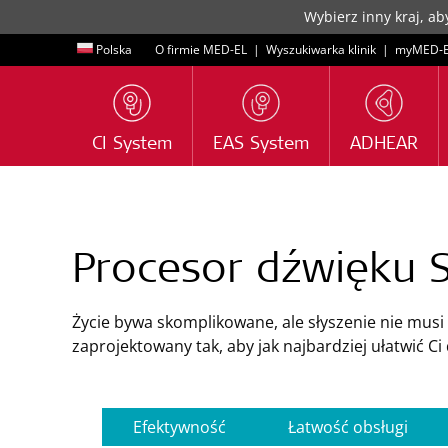
Wybierz inny kraj, aby
Polska
O firmie MED-EL
|
Wyszukiwarka klinik
|
myMED‑
CI System
EAS System
ADHEAR
Procesor dźwięku
Życie bywa skomplikowane, ale słyszenie nie musi 
zaprojektowany tak, aby jak najbardziej ułatwić C
Efektywność
Łatwość obsługi