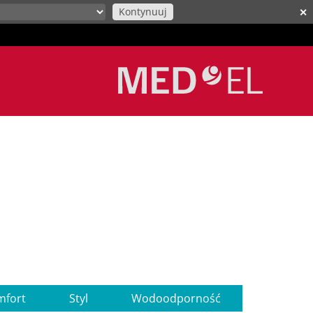
Kontynuuj
✕
mfort
Styl
Wodoodporność