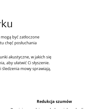
łku
m mogą być zatłoczone
tu chęć posłuchania
ki akustyczne, w jakich się
a, aby ułatwić Ci słyszenie.
 śledzenia mowy sprawiają,
Redukcja szumów