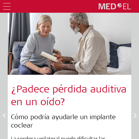
¿Padece pérdida auditiva
en un oído?
Cómo podría ayudarle un implante
coclear
vo
La sordera unilateral puede dificultar las