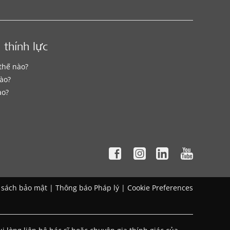
 thính lực
 thế nào?
ào?
ào?
 sách bảo mật
|
Thông báo Pháp lý
|
Cookie Preferences