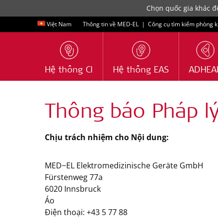
Chọn quốc gia khác để
Việt Nam
Thông tin về MED-EL
|
Công cụ tìm kiếm phòng 
Hệ thống CI
Hệ thống EAS
ADHEA
Thông báo Pháp l
Chịu trách nhiệm cho Nội dung:
MED−EL Elektromedizinische Geräte GmbH
Fürstenweg 77a
6020 Innsbruck
Áo
Điện thoại: +43 5 77 88