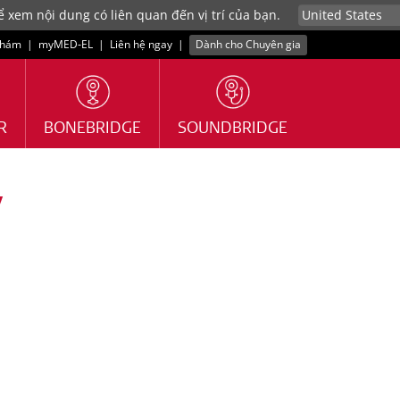
 xem nội dung có liên quan đến vị trí của bạn.
khám
|
myMED‑EL
|
Liên hệ ngay
|
Dành cho Chuyên gia
R
BONEBRIDGE
SOUNDBRIDGE
ý