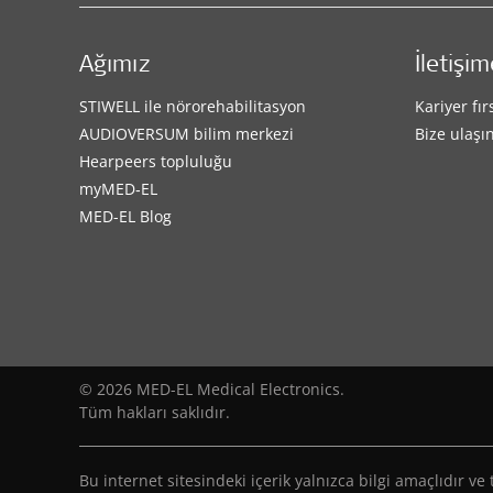
Ağımız
İletişi
STIWELL ile nörorehabilitasyon
Kariyer fır
AUDIOVERSUM bilim merkezi
Bize ulaşı
Hearpeers topluluğu
myMED‑EL
MED-EL Blog
© 2026 MED-EL Medical Electronics.
Tüm hakları saklıdır.
Bu internet sitesindeki içerik yalnızca bilgi amaçlıdır 