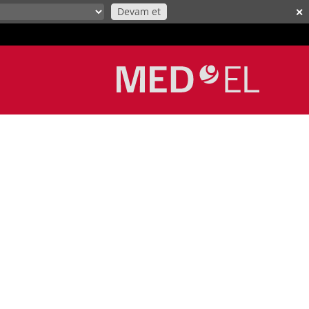
Devam et
✕