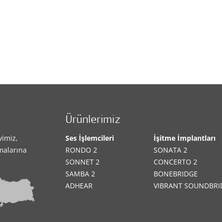
Ürünlerimiz
vimiz,
Ses İşlemcileri
İşitme İmplantları
amalarına
RONDO 2
SONATA 2
SONNET 2
CONCERTO 2
SAMBA 2
BONEBRIDGE
ADHEAR
VIBRANT SOUNDBRI