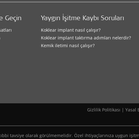
me Geçin
Yaygın İşitme Kaybı Soruları
satları
Koklear implant nasıl çalışır?
n
Koklear implant taktırma adımları nelerdir?
Kemik iletimi nasıl çalışır?
Gizlilik Politikası
|
Yasal B
ve tıbbi tavsiye olarak görülmemelidir. Özel ihtiyaçlarınıza uygun 