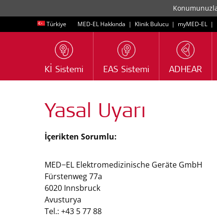
Konumunuzla i
Türkiye
MED-EL Hakkında
|
Klinik Bulucu
|
myMED‑EL
|
Kİ Sistemi
EAS Sistemi
ADHEAR
Yasal Uyarı
İçerikten Sorumlu:
MED−EL Elektromedizinische Geräte GmbH
Fürstenweg 77a
6020 Innsbruck
Avusturya
Tel.: +43 5 77 88