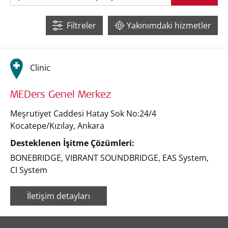
12
2
Filtreler
Yakınımdaki hizmetler
Clinic
6
MEDers Genel Merkez
Meşrutiyet Caddesi Hatay Sok No:24/4
Kocatepe/Kızılay
,
Ankara
Desteklenen İşitme Çözümleri:
BONEBRIDGE
,
VIBRANT SOUNDBRIDGE
,
EAS System
,
CI System
İletişim detayları
Leaflet
| ©
OpenStreetMap
contributors ©
CARTO