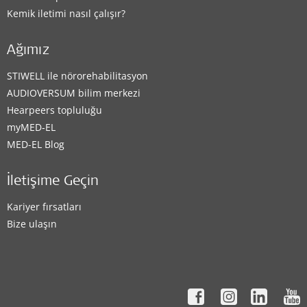
Kemik iletimi nasıl çalışır?
Clinic
Ağımız
Maxtone İdeal
STIWELL ile nörorehabilitasyon
AUDIOVERSUM bilim merkezi
Alleben Mahallesi Gazi Muhtar Paşa Bulvarı No: 10/B
,
Hearpeers topluluğu
Gaziantep
myMED‑EL
Desteklenen İşitme Çözümleri:
MED-EL Blog
BONEBRIDGE
,
VIBRANT SOUNDBRIDGE
,
EAS System
,
CI System
İletişime Geçin
Kariyer fırsatları
İletişim detayları
Bize ulaşın
Clinic