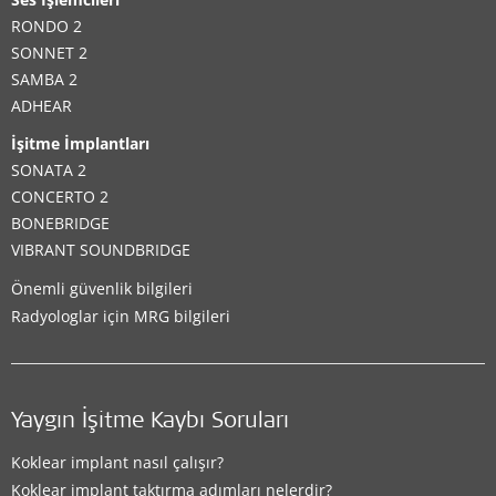
Desteklenen İşitme Çözümleri:
RONDO 2
CI System
SONNET 2
SAMBA 2
ADHEAR
İletişim detayları
İşitme İmplantları
SONATA 2
CONCERTO 2
Clinic
BONEBRIDGE
VIBRANT SOUNDBRIDGE
Maxtone Devlet Hastanesi Şube
Önemli güvenlik bilgileri
Numune Mah. Dr. Sadık Ahmet Cd. No:73A-1
Radyologlar için MRG bilgileri
İskenderun
,
Hatay
Desteklenen İşitme Çözümleri:
CI System
Yaygın İşitme Kaybı Soruları
İletişim detayları
Koklear implant nasıl çalışır?
Koklear implant taktırma adımları nelerdir?