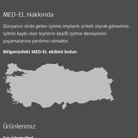
Clinic
MED-EL Hakkında
Maxtone Ümitköy
Dünyanın önde gelen işitme implantı şirketi olarak görevimiz,
işitme kaybı olan kişilerin keyifli işitme deneyimini
Mutlukent Mah. 2432. Cadde No: 47/A Çankaya
,
yaşamalarına yardımcı olmaktır.
Ankara
Bölgenizdeki MED-EL ekibini bulun
Desteklenen İşitme Çözümleri:
CI System
İletişim detayları
Clinic
Maxtone İskenderun Merkez
Ürünlerimiz
Çay Mah. 98.Sokak No:11 Kat:1 D:6 İskenderun
,
Hatay
Ses İşlemcileri