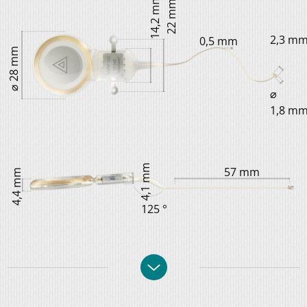
14,2 mm
22 mm
2,3 m
0,5 mm
⌀ 28 mm
⌀
1,8 m
4,1 mm
57 mm
4,4 mm
125 °