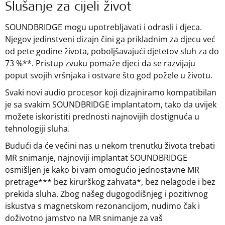
Slušanje za cijeli život
SOUNDBRIDGE mogu upotrebljavati i odrasli i djeca.
Njegov jedinstveni dizajn čini ga prikladnim za djecu već
od pete godine života, poboljšavajući djetetov sluh za do
73 %**. Pristup zvuku pomaže djeci da se razvijaju
poput svojih vršnjaka i ostvare što god požele u životu.
Svaki novi audio procesor koji dizajniramo kompatibilan
je sa svakim SOUNDBRIDGE implantatom, tako da uvijek
možete iskoristiti prednosti najnovijih dostignuća u
tehnologiji sluha.
Budući da će većini nas u nekom trenutku života trebati
MR snimanje, najnoviji implantat SOUNDBRIDGE
osmišljen je kako bi vam omogućio jednostavne MR
pretrage*** bez kirurškog zahvata*, bez nelagode i bez
prekida sluha. Zbog našeg dugogodišnjeg i pozitivnog
iskustva s magnetskom rezonancijom, nudimo čak i
doživotno jamstvo na MR snimanje za vaš