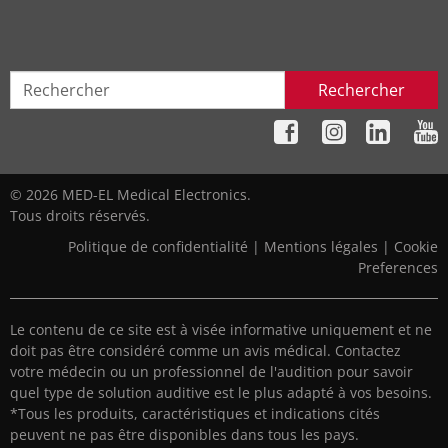
Rechercher
© 2026 MED-EL Medical Electronics.
Tous droits réservés.
Politique de confidentialité
|
Mentions légales
|
Cookie
Preferences
Le contenu de ce site est à visée informative uniquement et ne
doit pas être considéré comme un avis médical. Contactez
votre médecin ou un professionnel de l'audition pour savoir
quel type de solution auditive est le plus adapté à vos besoins.
*Tous les produits, caractéristiques et indications cités
peuvent ne pas être disponibles dans tous les pays.