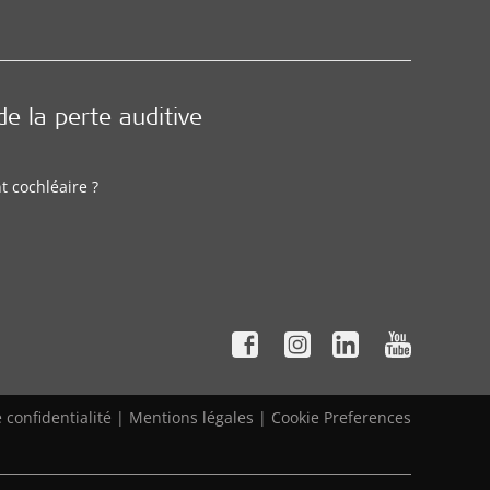
e la perte auditive
t cochléaire ?
 confidentialité
|
Mentions légales
|
Cookie Preferences