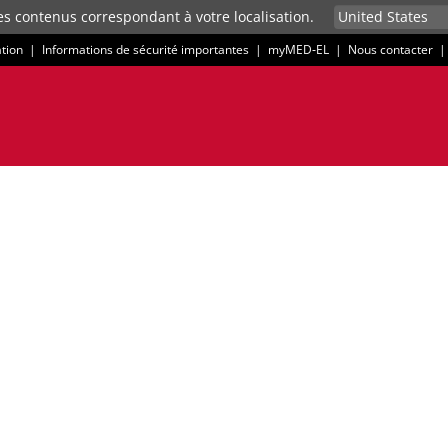
es contenus correspondant à votre localisation.
ation
|
Informations de sécurité importantes
|
myMED‑EL
|
Nous contacter