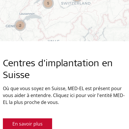
5
2
Centres d'implantation en
Suisse
Où que vous soyez en Suisse, MED-EL est présent pour
vous aider à entendre. Cliquez ici pour voir l'entité MED-
Leaflet
| ©
OpenStreetMap
contributors ©
CARTO
EL la plus proche de vous.
En savoir plus