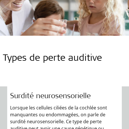
Types de perte auditive
Surdité neurosensorielle
S
Lorsque les cellules ciliées de la cochlée sont
manquantes ou endommagées, on parle de
L
surdité neurosensorielle. Ce type de perte
t
auditive peut avoir une cause génétique ou